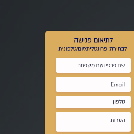
לתיאום פגישה
לבחירה: פרונטלית/זום/טלפונית